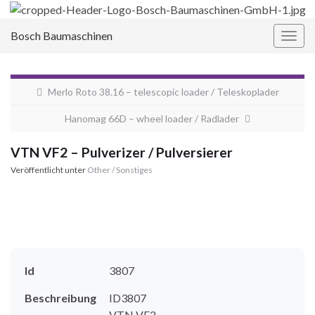
Bosch Baumaschinen
Navi
umsc
Merlo Roto 38.16 – telescopic loader / Teleskoplader
Hanomag 66D – wheel loader / Radlader
VTN VF2 – Pulverizer / Pulversierer
Veröffentlicht unter
Other / Sonstiges
Id
3807
Beschreibung
ID3807
VTN VF2