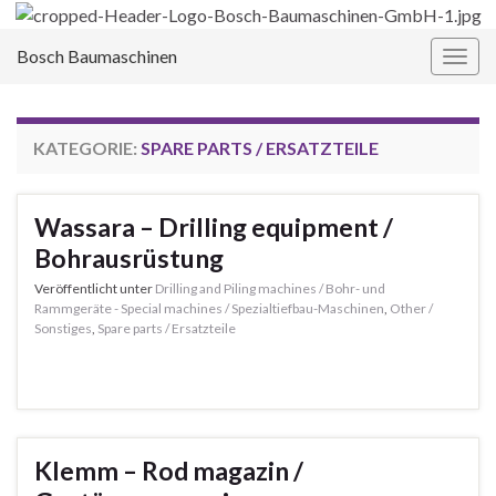
Bosch Baumaschinen
Navi
umsc
KATEGORIE:
SPARE PARTS / ERSATZTEILE
Wassara – Drilling equipment /
Bohrausrüstung
Veröffentlicht unter
Drilling and Piling machines / Bohr- und
Rammgeräte - Special machines / Spezialtiefbau-Maschinen
,
Other /
Sonstiges
,
Spare parts / Ersatzteile
Klemm – Rod magazin /