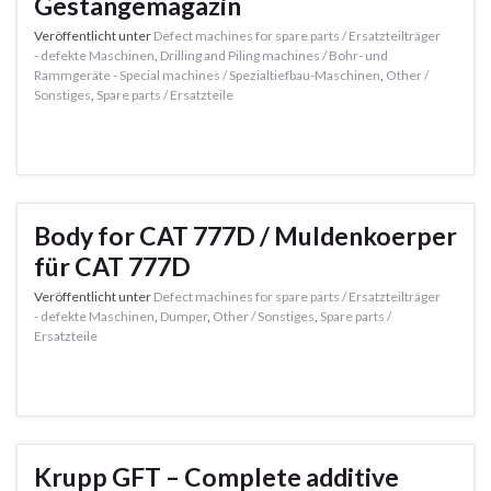
Gestängemagazin
Veröffentlicht unter
Defect machines for spare parts / Ersatzteilträger
- defekte Maschinen
,
Drilling and Piling machines / Bohr- und
Rammgeräte - Special machines / Spezialtiefbau-Maschinen
,
Other /
Sonstiges
,
Spare parts / Ersatzteile
Body for CAT 777D / Muldenkoerper
für CAT 777D
Veröffentlicht unter
Defect machines for spare parts / Ersatzteilträger
- defekte Maschinen
,
Dumper
,
Other / Sonstiges
,
Spare parts /
Ersatzteile
Krupp GFT – Complete additive