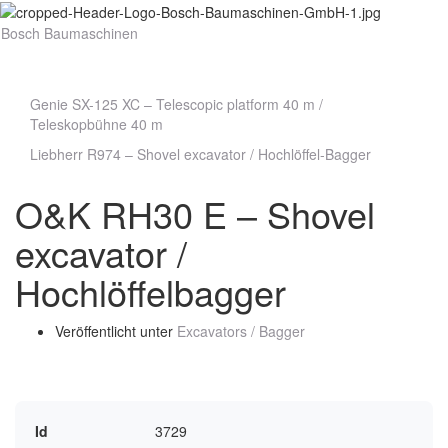
Bosch Baumaschinen
Navig
umsch
Genie SX-125 XC – Telescopic platform 40 m /
Teleskopbühne 40 m
Liebherr R974 – Shovel excavator / Hochlöffel-Bagger
O&K RH30 E – Shovel
excavator /
Hochlöffelbagger
Veröffentlicht unter
Excavators / Bagger
Id
3729