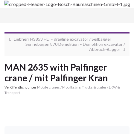
Navi
umsc
Liebherr HS853 HD – dragline excavator / Seilbagger
Sennebogen 870 Demolition – Demolition excavator /
Abbruch-Bagger
MAN 2635 with Palfinger
crane / mit Palfinger Kran
Veröffentlicht unter
Mobile cranes / Mobilkräne
,
Trucks & trailer / LKW &
Transport