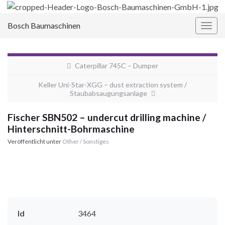
Bosch Baumaschinen
Navi
umsc
Caterpillar 745C – Dumper
Keller Uni-Star-XGG – dust extraction system /
Staubabsaugungsanlage
Fischer SBN502 – undercut drilling machine /
Hinterschnitt-Bohrmaschine
Veröffentlicht unter
Other / Sonstiges
Id
3464