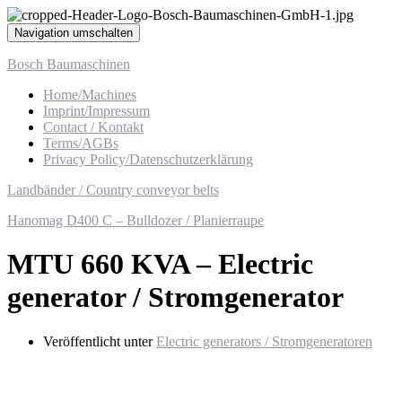
Navigation umschalten
Bosch Baumaschinen
Home/Machines
Imprint/Impressum
Contact / Kontakt
Terms/AGBs
Privacy Policy/Datenschutzerklärung
Landbänder / Country conveyor belts
Hanomag D400 C – Bulldozer / Planierraupe
MTU 660 KVA – Electric
generator / Stromgenerator
Veröffentlicht unter
Electric generators / Stromgeneratoren