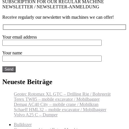
SUBSCRIPTION FOR OUR REGULAR MACHINE
NEWSLETTER / NEWSLETTER-ANMELDUNG
Receive regularly our newsletter with machines we can offer!
Your email address
Your name
Neueste Beiträge
Geotec Rotomax XL GTC – Drilling Rig / Bohrgerät
Terex TW85 – mobile excavator / Mobilbagger
Demag AC40 City – mobile crane / Mobilkran
Schaeff HML32 – mobile excavator / Mobilbagger
Volvo A25 C – Dumper
Bulldozer