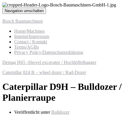
Navigation umschalten
Bosch Baumaschinen
Home/Machines
Imprint/Impressum
Contact / Kontakt
Terms/AGBs
Privacy Policy/Datenschutzerklärung
Demag H65 -Shovel excavator / Hochlöffelbagger
Caterpillar 824 B – wheel dozer / Rad-Dozer
Caterpillar D9H – Bulldozer /
Planierraupe
Veröffentlicht unter
Bulldozer