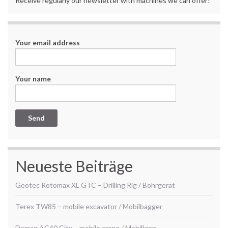
Receive regularly our newsletter with machines we can offer!
Your email address
Your name
Neueste Beiträge
Geotec Rotomax XL GTC – Drilling Rig / Bohrgerät
Terex TW85 – mobile excavator / Mobilbagger
Demag AC40 City – mobile crane / Mobilkran