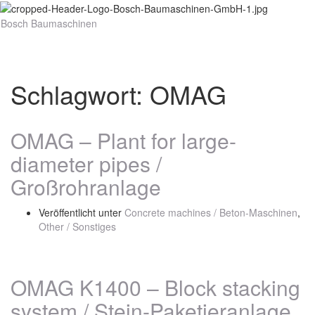
Bosch Baumaschinen
Navig
umsch
Schlagwort:
OMAG
OMAG – Plant for large-
diameter pipes /
Großrohranlage
Veröffentlicht unter
Concrete machines / Beton-Maschinen
,
Other / Sonstiges
OMAG K1400 – Block stacking
system / Stein-Paketieranlage