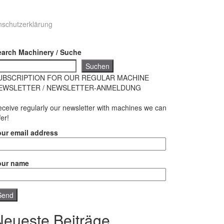
nschutzerklärung
earch Machinery / Suche
Suchen
UBSCRIPTION FOR OUR REGULAR MACHINE
EWSLETTER / NEWSLETTER-ANMELDUNG
ceive regularly our newsletter with machines we can
fer!
our email address
our name
Neueste Beiträge