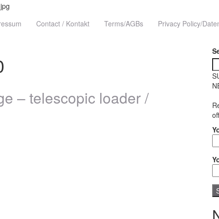
pressum
Contact / Kontakt
Terms/AGBs
Privacy Policy/Date
S
0
S
N
 – telescopic loader /
Re
of
Y
Y