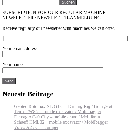
Suchen
SUBSCRIPTION FOR OUR REGULAR MACHINE
NEWSLETTER / NEWSLETTER-ANMELDUNG
Receive regularly our newsletter with machines we can offer!
Your email address
Your name
Neueste Beiträge
Geotec Rotomax XL GTC – Drilling Rig / Bohrgerät
Terex TW85 – mobile excavator / Mobilbagger
Demag AC40 City – mobile crane / Mobilkran
Schaeff HML32 – mobile excavator / Mobilbagger
Volvo A25 C – Dumper