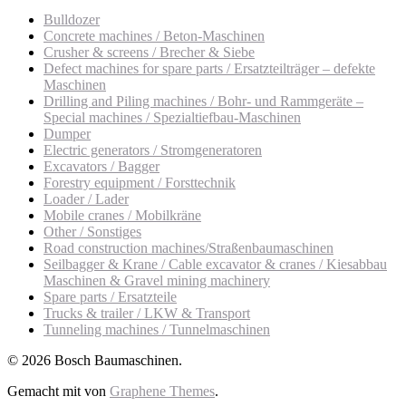
Bulldozer
Concrete machines / Beton-Maschinen
Crusher & screens / Brecher & Siebe
Defect machines for spare parts / Ersatzteilträger – defekte
Maschinen
Drilling and Piling machines / Bohr- und Rammgeräte –
Special machines / Spezialtiefbau-Maschinen
Dumper
Electric generators / Stromgeneratoren
Excavators / Bagger
Forestry equipment / Forsttechnik
Loader / Lader
Mobile cranes / Mobilkräne
Other / Sonstiges
Road construction machines/Straßenbaumaschinen
Seilbagger & Krane / Cable excavator & cranes / Kiesabbau
Maschinen & Gravel mining machinery
Spare parts / Ersatzteile
Trucks & trailer / LKW & Transport
Tunneling machines / Tunnelmaschinen
© 2026 Bosch Baumaschinen.
Gemacht mit
von
Graphene Themes
.