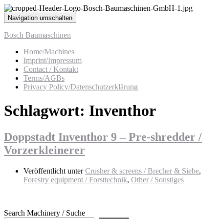
Navigation umschalten
Bosch Baumaschinen
Home/Machines
Imprint/Impressum
Contact / Kontakt
Terms/AGBs
Privacy Policy/Datenschutzerklärung
Schlagwort:
Inventhor
Doppstadt Inventhor 9 – Pre-shredder /
Vorzerkleinerer
Veröffentlicht unter
Crusher & screens / Brecher & Siebe
,
Forestry equipment / Forsttechnik
,
Other / Sonstiges
Search Machinery / Suche