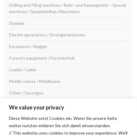
Drilling and Piling machines / Bohr- und Rammgeräte – Special
machines / Spezialtiefbau-Maschinen
Dumper
Electric generators / Stromgeneratoren
Excavators / Bagger
Forestry equipment / Forsttechnik
Loader / Lader
Mobile cranes / Mobilkräne
Other / Sonstiges
Road construction machines/Straßenbaumaschinen
We value your privacy
Seilbagger & Krane / Cable excavator & cranes / Kiesabbau
Diese Website setzt Cookies ein. Wenn Sie unsere Seite
Maschinen & Gravel mining machinery
weiter nutzten erklären Sie sich damit einverstanden.
// This website uses cookies to improve your experience. We'll
Spare parts / Ersatzteile