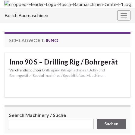
Bosch Baumaschinen
Navi
umsc
SCHLAGWORT:
INNO
Inno 90 S – Drilling Rig / Bohrgerät
Veröffentlicht unter
Drilling and Piling machines / Bohr- und
Rammgeräte - Special machines / Spezialtiefbau-Maschinen
Search Machinery / Suche
Suchen