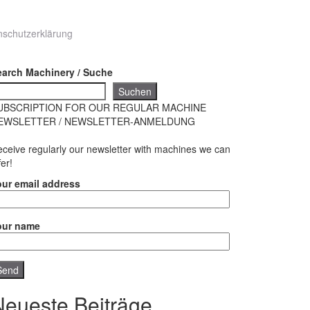
nschutzerklärung
earch Machinery / Suche
Suchen
UBSCRIPTION FOR OUR REGULAR MACHINE
EWSLETTER / NEWSLETTER-ANMELDUNG
ceive regularly our newsletter with machines we can
fer!
our email address
our name
Neueste Beiträge