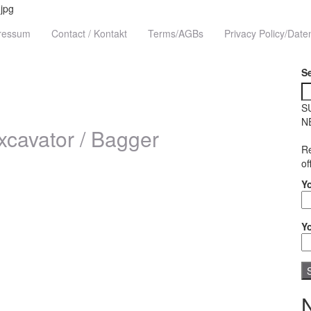
pressum
Contact / Kontakt
Terms/AGBs
Privacy Policy/Date
S
S
N
cavator / Bagger
Re
of
Y
Y