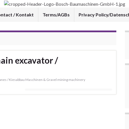
ntact / Kontakt
Terms/AGBs
Privacy Policy/Datensc
ain excavator /
cranes / Kiesabbau Maschinen & Gravel mining machinery