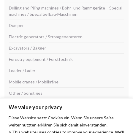
Drilling and Piling machines / Bohr- und Rammgeräte – Special
machines / Spezialtiefbau-Maschinen
Dumper
Electric generators / Stromgeneratoren
Excavators / Bagger
Forestry equipment / Forsttechnik
Loader / Lader
Mobile cranes / Mobilkräne
Other / Sonstiges
Road construction machines/Straßenbaumaschinen
We value your privacy
Seilbagger & Krane / Cable excavator & cranes / Kiesabbau
Diese Website setzt Cookies ein. Wenn Sie unsere Seite
Maschinen & Gravel mining machinery
weiter nutzten erklären Sie sich damit einverstanden.
// This website uses cookies to improve your experience. We'll