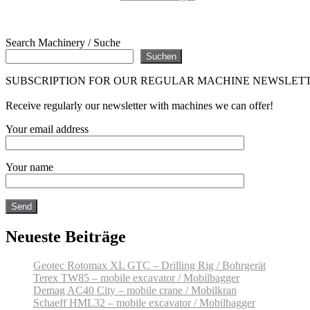
Search Machinery / Suche
Suchen
SUBSCRIPTION FOR OUR REGULAR MACHINE NEWSLET
Receive regularly our newsletter with machines we can offer!
Your email address
Your name
Neueste Beiträge
Geotec Rotomax XL GTC – Drilling Rig / Bohrgerät
Terex TW85 – mobile excavator / Mobilbagger
Demag AC40 City – mobile crane / Mobilkran
Schaeff HML32 – mobile excavator / Mobilbagger