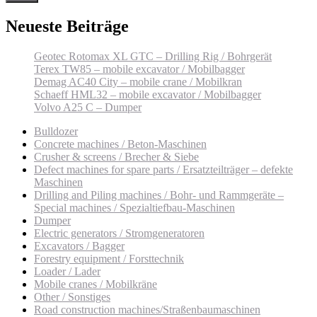
Neueste Beiträge
Geotec Rotomax XL GTC – Drilling Rig / Bohrgerät
Terex TW85 – mobile excavator / Mobilbagger
Demag AC40 City – mobile crane / Mobilkran
Schaeff HML32 – mobile excavator / Mobilbagger
Volvo A25 C – Dumper
Bulldozer
Concrete machines / Beton-Maschinen
Crusher & screens / Brecher & Siebe
Defect machines for spare parts / Ersatzteilträger – defekte
Maschinen
Drilling and Piling machines / Bohr- und Rammgeräte –
Special machines / Spezialtiefbau-Maschinen
Dumper
Electric generators / Stromgeneratoren
Excavators / Bagger
Forestry equipment / Forsttechnik
Loader / Lader
Mobile cranes / Mobilkräne
Other / Sonstiges
Road construction machines/Straßenbaumaschinen