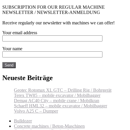
SUBSCRIPTION FOR OUR REGULAR MACHINE
NEWSLETTER / NEWSLETTER-ANMELDUNG
Receive regularly our newsletter with machines we can offer!
Your email address
Your name
Neueste Beiträge
Geotec Rotomax XL GTC – Drilling Rig / Bohrgerät
Terex TW85 – mobile excavator / Mobilbagger
Demag AC40 City – mobile crane / Mobilkran
Schaeff HML32 – mobile excavator / Mobilbagger
Volvo A25 C – Dumper
Bulldozer
Concrete machines / Beton-Maschinen